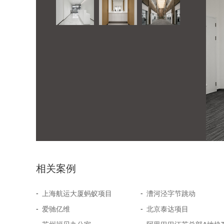
相关案例
-
-
上海航运大厦蚂蚁项目
漕河泾字节跳动
-
-
爱驰亿维
北京泰达项目