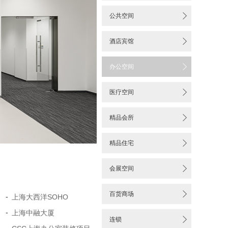


公共空间

酒店宾馆

办公空间

医疗空间

精品会所

精品住宅

会展空间

百货商场
-
上海大西洋SOHO
-
上海中融大厦

连锁