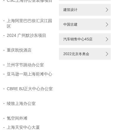
-
CSC上海办公室装修项目

建筑设计
-
上海阿里巴巴徐汇滨江园

中国古建
区
-
2024 广州默沙东项目

汽车销售中心4S店
-
重庆凯悦酒店

2022北京冬奥会
-
兰州字节跳动办公室
-
亚马逊一期上海前滩中心
-
CBRE BJ正大中心办公室
-
绫致上海办公室
-
氪空间外滩
-
上海天安中心大厦