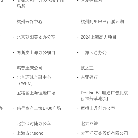
-
-
3
某知名药企办公区域工作
罗夏信律所
场所
-
-
杭州云谷中心
杭州阿里巴巴西溪五期
-
-
项
北京朝阳美团办公室
2024上海高力项目
-
-
阿斯麦上海办公项目
上海卡游办公
-
-
惠普重庆公司
孩之宝
-
-
北京环球金融中心
东亚银行
（WFC）
-
-
宝格丽上海恒隆广场
Dentsu BJ 电通广告北京
侨福芳草地项目
-
-
办
伟星资产上海1788广场
摩根士丹利办公室
-
-
北京保时捷办公室
北京豆瓣
-
-
上海古北soho
太平洋石英股份有限公司