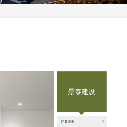
景泰建设

经典案例