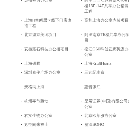
-
-
苏州福贝办公室
阿里巴巴江苏总部A地块T
楼13F-14F共享办公精装
工程
-
-
上海H空间黑卡线下门店改
高和上海办公室内装项目
造工程
-
-
北京望京美团项目
阿里南京T5楼共享办公
目
-
-
安徽耀石科技办公楼项目
松江G60科创云廊英迈办
公室
-
-
上海硕腾
上海KraftHeinz
-
-
深圳泰伦广场办公室
三迭纪南京
-
-
麦格纳上海
惠普张江
-
-
杭州字节跳动
星展证券(中国)有限公司
公室
-
-
君实生物办公室
北京欧莱雅办公室
-
-
氪空间来福士
丽泽SOHO