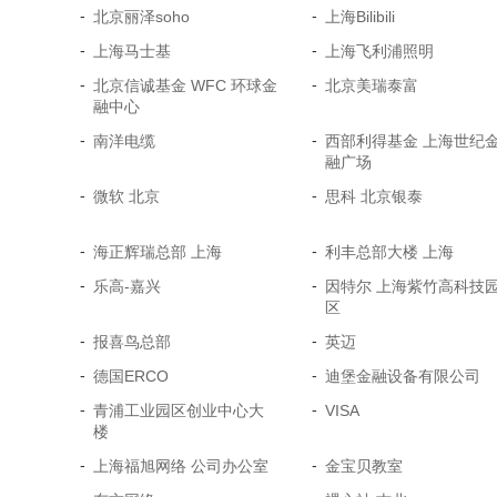
-
-
北京丽泽soho
上海Bilibili
-
-
上海马士基
上海飞利浦照明
-
-
北京信诚基金 WFC 环球金
北京美瑞泰富
融中心
-
-
南洋电缆
西部利得基金 上海世纪
融广场
-
-
微软 北京
思科 北京银泰
-
-
海正辉瑞总部 上海
利丰总部大楼 上海
-
-
乐高-嘉兴
因特尔 上海紫竹高科技
区
-
-
报喜鸟总部
英迈
-
-
德国ERCO
迪堡金融设备有限公司
-
-
青浦工业园区创业中心大
VISA
楼
-
-
上海福旭网络 公司办公室
金宝贝教室