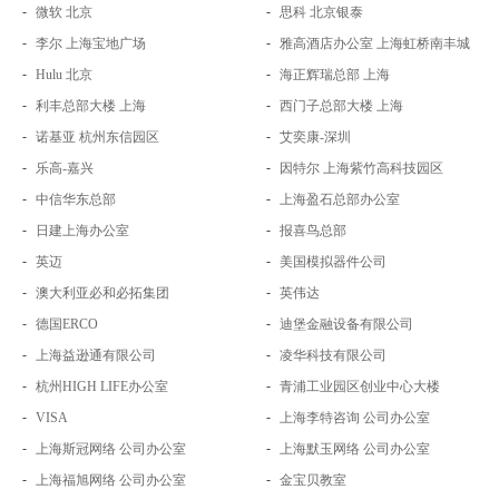
-
-
微软 北京
思科 北京银泰
-
-
李尔 上海宝地广场
雅高酒店办公室 上海虹桥南丰城
-
-
Hulu 北京
海正辉瑞总部 上海
-
-
利丰总部大楼 上海
西门子总部大楼 上海
-
-
诺基亚 杭州东信园区
艾奕康-深圳
-
-
乐高-嘉兴
因特尔 上海紫竹高科技园区
-
-
中信华东总部
上海盈石总部办公室
-
-
日建上海办公室
报喜鸟总部
-
-
英迈
美国模拟器件公司
-
-
澳大利亚必和必拓集团
英伟达
-
-
德国ERCO
迪堡金融设备有限公司
-
-
上海益逊通有限公司
凌华科技有限公司
-
-
杭州HIGH LIFE办公室
青浦工业园区创业中心大楼
-
-
VISA
上海李特咨询 公司办公室
-
-
上海斯冠网络 公司办公室
上海默玉网络 公司办公室
-
-
上海福旭网络 公司办公室
金宝贝教室