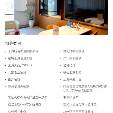
相关案例
-
-
上海航运大厦蚂蚁项目
漕河泾字节跳动
-
-
福特上海信息大楼
广州字节跳动
-
-
上海大西洋SOHO
爱驰亿维
-
-
北京泰达项目
裸心北京西路
-
-
南洋项目
上海中融大厦
-
-
苏州福贝办公室
阿里巴巴江苏总部A地块T3楼13F-
14F共享办公精装工程
-
-
某知名药企办公区域工作场所
罗夏信律所
-
-
CSC上海办公室装修项目
高和上海办公室内装项目
-
-
杭州云谷中心
杭州阿里巴巴西溪五期