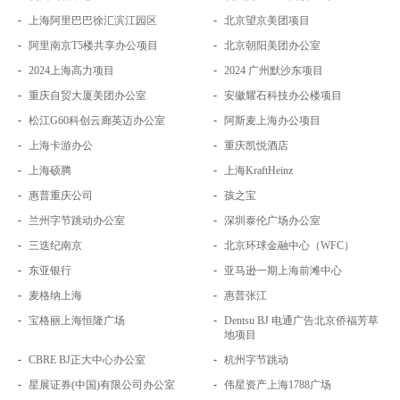
-
-
上海阿里巴巴徐汇滨江园区
北京望京美团项目
-
-
阿里南京T5楼共享办公项目
北京朝阳美团办公室
-
-
2024上海高力项目
2024 广州默沙东项目
-
-
重庆自贸大厦美团办公室
安徽耀石科技办公楼项目
-
-
松江G60科创云廊英迈办公室
阿斯麦上海办公项目
-
-
上海卡游办公
重庆凯悦酒店
-
-
上海硕腾
上海KraftHeinz
-
-
惠普重庆公司
孩之宝
-
-
兰州字节跳动办公室
深圳泰伦广场办公室
-
-
三迭纪南京
北京环球金融中心（WFC）
-
-
东亚银行
亚马逊一期上海前滩中心
-
-
麦格纳上海
惠普张江
-
-
宝格丽上海恒隆广场
Dentsu BJ 电通广告北京侨福芳草
地项目
-
-
CBRE BJ正大中心办公室
杭州字节跳动
-
-
星展证券(中国)有限公司办公室
伟星资产上海1788广场