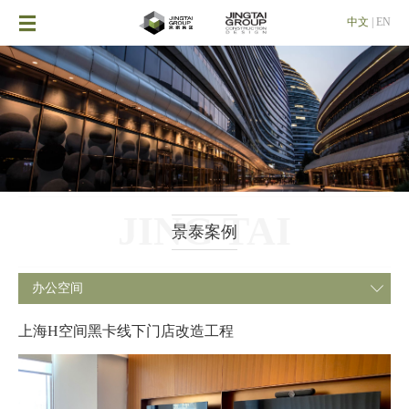

中文
|
EN
JING TAI
景泰案例
办公空间

上海H空间黑卡线下门店改造工程