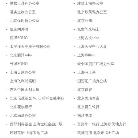
-
-
摩根士丹利办公室
绫致上海办公室
-
-
君实生物办公室
北京欧莱雅办公室
-
-
北京保时捷办公室
北京豆瓣
-
-
氪空间外滩
氪空间来福士
-
-
丽泽SOHO
上海古北soho
-
-
太平洋石英股份有限公司
上海天安中心大厦
-
-
北京丽泽soho
上海Bilibili
-
-
外滩SOHO
众创国贸汇广场办公室
-
-
上海日建办公室
上海马士基
-
-
上海飞利浦照明
国贸汇广场办公楼
-
-
东久中国金创大厦
北京祖睿
-
-
北京信诚基金 WFC 环球金融中心
北京美瑞泰富
-
-
北京花旗银行
北京荷兰银行
-
-
北京滴滴办公室
南洋电缆
-
-
西部利得基金 上海世纪金融广场
富邦华一银行 上海新天地支行
-
-
环球英语 上海宝地广场
凯德商用 北京来福士广场