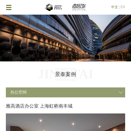

中文
|
EN
JING TAI
景泰案例
办公空间

雅高酒店办公室 上海虹桥南丰城