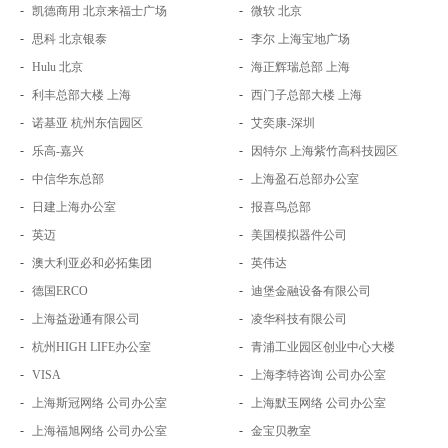
-
-
凯德商用 北京来福士广场
微软 北京
-
-
思科 北京银泰
李尔 上海宝地广场
-
-
Hulu 北京
海正辉瑞总部 上海
-
-
利丰总部大楼 上海
西门子总部大楼 上海
-
-
诺基亚 杭州东信园区
艾奕康-深圳
-
-
乐高-嘉兴
因特尔 上海紫竹高科技园区
-
-
中信华东总部
上海盈石总部办公室
-
-
日建上海办公室
报喜鸟总部
-
-
英迈
美国模拟器件公司
-
-
澳大利亚必和必拓集团
英伟达
-
-
德国ERCO
迪堡金融设备有限公司
-
-
上海益逊通有限公司
凌华科技有限公司
-
-
杭州HIGH LIFE办公室
青浦工业园区创业中心大楼
-
-
VISA
上海李特咨询 公司办公室
-
-
上海斯冠网络 公司办公室
上海默玉网络 公司办公室
-
-
上海福旭网络 公司办公室
金宝贝教室