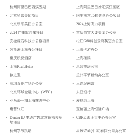
-
-
杭州阿里巴巴西溪五期
上海阿里巴巴徐汇滨江园区
-
-
北京望京美团项目
阿里南京T5楼共享办公项目
-
-
北京朝阳美团办公室
2024上海高力项目
-
-
2024 广州默沙东项目
重庆自贸大厦美团办公室
-
-
安徽耀石科技办公楼项目
松江G60科创云廊英迈办公室
-
-
阿斯麦上海办公项目
上海卡游办公
-
-
重庆凯悦酒店
上海硕腾
-
-
上海KraftHeinz
惠普重庆公司
-
-
孩之宝
兰州字节跳动办公室
-
-
深圳泰伦广场办公室
三迭纪南京
-
-
北京环球金融中心（WFC）
东亚银行
-
-
亚马逊一期上海前滩中心
麦格纳上海
-
-
惠普张江
宝格丽上海恒隆广场
-
-
Dentsu BJ 电通广告北京侨福芳草
CBRE BJ正大中心办公室
地项目
-
-
杭州字节跳动
星展证券(中国)有限公司办公室