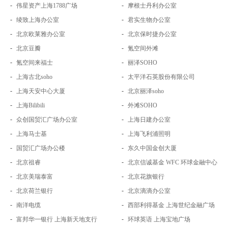
-
-
伟星资产上海1788广场
摩根士丹利办公室
-
-
绫致上海办公室
君实生物办公室
-
-
北京欧莱雅办公室
北京保时捷办公室
-
-
北京豆瓣
氪空间外滩
-
-
氪空间来福士
丽泽SOHO
-
-
上海古北soho
太平洋石英股份有限公司
-
-
上海天安中心大厦
北京丽泽soho
-
-
上海Bilibili
外滩SOHO
-
-
众创国贸汇广场办公室
上海日建办公室
-
-
上海马士基
上海飞利浦照明
-
-
国贸汇广场办公楼
东久中国金创大厦
-
-
北京祖睿
北京信诚基金 WFC 环球金融中心
-
-
北京美瑞泰富
北京花旗银行
-
-
北京荷兰银行
北京滴滴办公室
-
-
南洋电缆
西部利得基金 上海世纪金融广场
-
-
富邦华一银行 上海新天地支行
环球英语 上海宝地广场