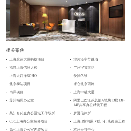
相关案例
-
-
上海航运大厦蚂蚁项目
漕河泾字节跳动
-
-
福特上海信息大楼
广州字节跳动
-
-
上海大西洋SOHO
爱驰亿维
-
-
北京泰达项目
裸心北京西路
-
-
南洋项目
上海中融大厦
-
-
苏州福贝办公室
阿里巴巴江苏总部A地块T3楼13F-
14F共享办公精装工程
-
-
某知名药企办公区域工作场所
罗夏信律所
-
-
CSC上海办公室装修项目
上海H空间黑卡线下门店改造工程
-
-
高和上海办公室内装项目
杭州云谷中心