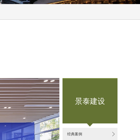
景泰建设

经典案例