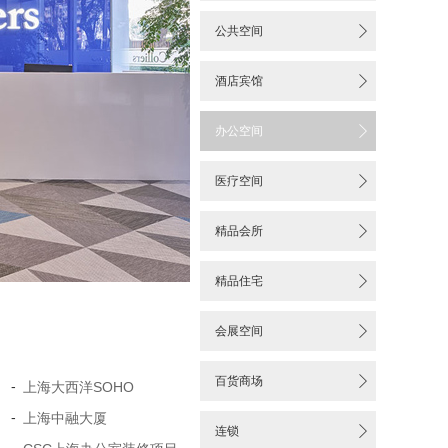


公共空间

酒店宾馆

办公空间

医疗空间

精品会所

精品住宅

会展空间

百货商场
-
上海大西洋SOHO
-
上海中融大厦

连锁