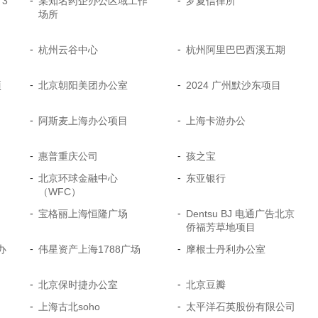
-
-
3
某知名药企办公区域工作
罗夏信律所
场所
-
-
杭州云谷中心
杭州阿里巴巴西溪五期
-
-
项
北京朝阳美团办公室
2024 广州默沙东项目
-
-
阿斯麦上海办公项目
上海卡游办公
-
-
惠普重庆公司
孩之宝
-
-
北京环球金融中心
东亚银行
（WFC）
-
-
宝格丽上海恒隆广场
Dentsu BJ 电通广告北京
侨福芳草地项目
-
-
办
伟星资产上海1788广场
摩根士丹利办公室
-
-
北京保时捷办公室
北京豆瓣
-
-
上海古北soho
太平洋石英股份有限公司