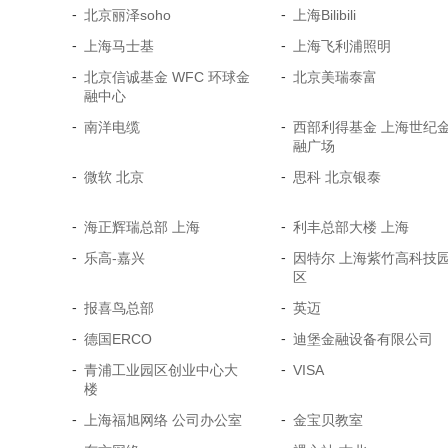
-
-
北京丽泽soho
上海Bilibili
-
-
上海马士基
上海飞利浦照明
-
-
北京信诚基金 WFC 环球金
北京美瑞泰富
融中心
-
-
南洋电缆
西部利得基金 上海世纪
融广场
-
-
微软 北京
思科 北京银泰
-
-
海正辉瑞总部 上海
利丰总部大楼 上海
-
-
乐高-嘉兴
因特尔 上海紫竹高科技
区
-
-
报喜鸟总部
英迈
-
-
德国ERCO
迪堡金融设备有限公司
-
-
青浦工业园区创业中心大
VISA
楼
-
-
上海福旭网络 公司办公室
金宝贝教室