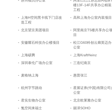
-
-
苏州福贝办公室
阿里巴巴江苏总部A地块T
楼13F-14F共享办公精装
工程
-
-
上海H空间黑卡线下门店改
高和上海办公室内装项目
造工程
-
-
北京望京美团项目
阿里南京T5楼共享办公
目
-
-
安徽耀石科技办公楼项目
松江G60科创云廊英迈办
公室
-
-
上海硕腾
上海KraftHeinz
-
-
深圳泰伦广场办公室
三迭纪南京
-
-
麦格纳上海
惠普张江
-
-
杭州字节跳动
星展证券(中国)有限公司
公室
-
-
君实生物办公室
北京欧莱雅办公室
-
-
氪空间来福士
丽泽SOHO