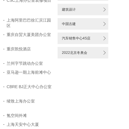
-
CSC上海办公室装修项目

建筑设计
-
上海阿里巴巴徐汇滨江园

中国古建
区
-
重庆自贸大厦美团办公室

汽车销售中心4S店
-
重庆凯悦酒店

2022北京冬奥会
-
兰州字节跳动办公室
-
亚马逊一期上海前滩中心
-
CBRE BJ正大中心办公室
-
绫致上海办公室
-
氪空间外滩
-
上海天安中心大厦