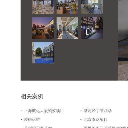
相关案例
-
-
上海航运大厦蚂蚁项目
漕河泾字节跳动
-
-
爱驰亿维
北京泰达项目