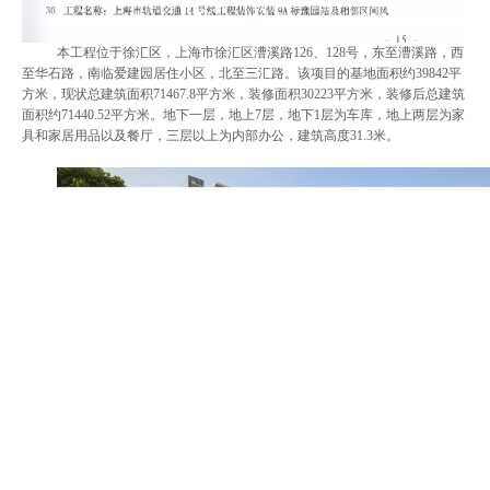
本工程位于徐汇区，上海市徐汇区漕溪路
126
、
128
号，东至漕溪路，西
至华石路，南临爱建园居住小区，北至三汇路。该项目的基地面积约
39842
平
方米，现状总建筑面积
71467.8
平方米，装修面积
30223
平方米，装修后总建筑
面积约
71440.52
平方米。地下一层，地上
7
层，地下
1
层为车库，地上两层为家
具和家居用品以及餐厅，三层以上为内部办公，建筑高度
31.3
米。